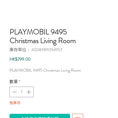
PLAYMOBIL 9495
Christmas Living Room
庫存單位： 4008789094957
價
HK$299.00
格
PLAYMOBIL 9495 Christmas Living Room
數量
*
無庫存