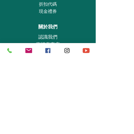
折扣代碼
現金禮券
關於我們
認識我們
實體專賣店
敎育及慈善機構
商業合作
資料查詢
退貨保證政策
支付政策
私隱政策
送貨及取貨安排
手機應用程式