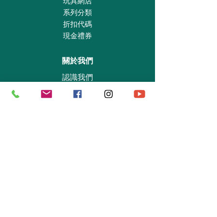
玩具網店
系列分類
折扣代碼
現金禮券
關於我們
認識我們
實體專賣店
敎育及慈善機構
商業合作
資料查詢
退貨保證政策
支付政策
私隱政策
送貨及取貨安排