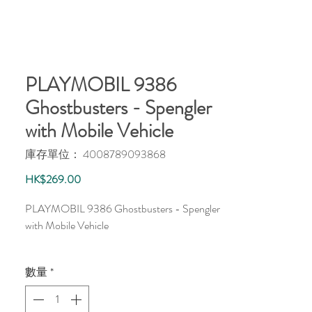
PLAYMOBIL 9386
Ghostbusters - Spengler
with Mobile Vehicle
庫存單位： 4008789093868
價
HK$269.00
格
PLAYMOBIL 9386 Ghostbusters - Spengler
with Mobile Vehicle
Ghostbusters™ & © 2017 Columbia Pictures
數量
*
Industries, Inc. All rights reserved