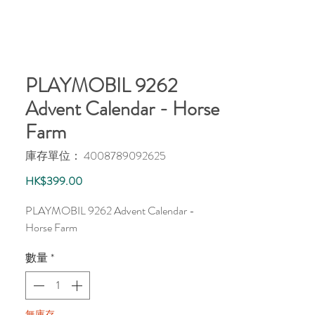
PLAYMOBIL 9262
Advent Calendar - Horse
Farm
庫存單位： 4008789092625
價
HK$399.00
格
PLAYMOBIL 9262 Advent Calendar -
Horse Farm
數量
*
無庫存