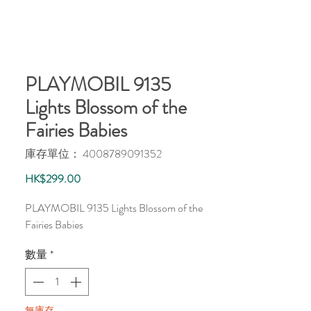
PLAYMOBIL 9135
Lights Blossom of the
Fairies Babies
庫存單位： 4008789091352
價
HK$299.00
格
PLAYMOBIL 9135 Lights Blossom of the
Fairies Babies
數量
*
無庫存