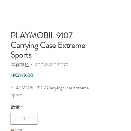
PLAYMOBIL 9107
Carrying Case Extreme
Sports
庫存單位： 4008789091079
價
HK$199.00
格
PLAYMOBIL 9107 Carrying Case Extreme
Sports
數量
*
無庫存