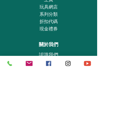
玩具網店
系列分類
折扣代碼
現金禮券
關於我們
認識我們
實體專賣店
敎育及慈善機構
商業合作
資料查詢
退貨保證政策
支付政策
私隱政策
送貨及取貨安排