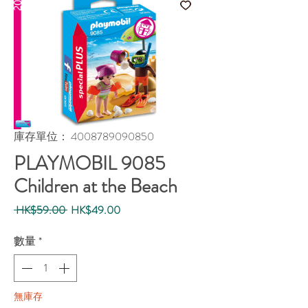
庫存單位： 4008789090850
PLAYMOBIL 9085
Children at the Beach
一
促
 HK$59.00 
HK$49.00
般
銷
價
價
數量
*
格
格
無庫存