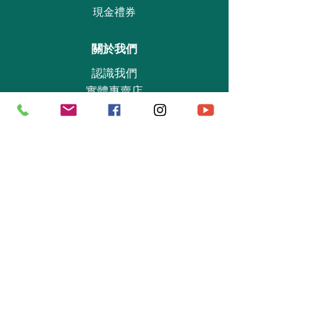
現金禮券
關於我們
認識我們
實體專賣店
敎育及慈善機構
商業合作
資料查詢
退貨保證政策
支付政策
私隱政策
送貨及取貨安排
手機應用程式
©
2014-2022
Buy-Playmo Hong Kong Online Shop