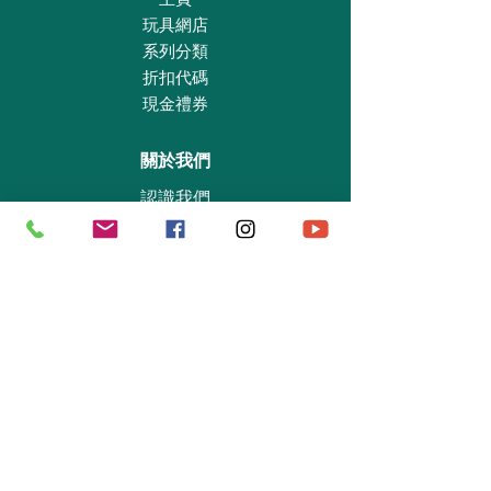
玩具網店
系列分類
折扣代碼
現金禮券
關於我們
認識我們
實體專賣店
敎育及慈善機構
商業合作
資料查詢
退貨保證政策
支付政策
私隱政策
送貨及取貨安排