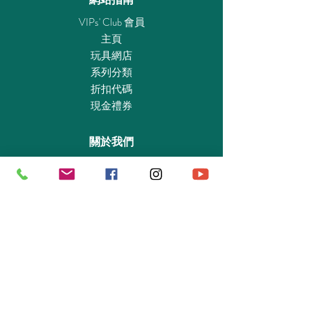
VIPs' Club 會員
主頁
玩具網店
系列分類
折扣代碼
現金禮券
關於我們
認識我們
實體專賣店
敎育及慈善機構
商業合作
資料查詢
退貨保證政策
支付政策
私隱政策