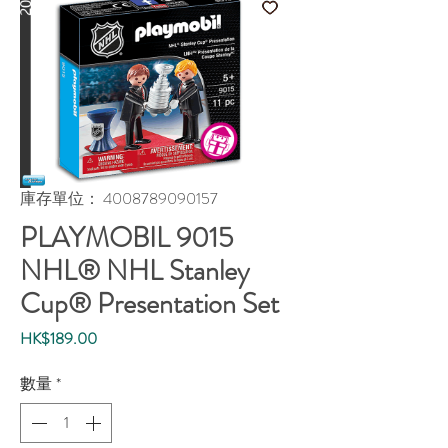
庫存單位： 4008789090157
PLAYMOBIL 9015
NHL® NHL Stanley
Cup® Presentation Set
價
HK$189.00
格
數量
*