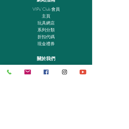
VIPs' Club 會員
主頁
玩具網店
系列分類
折扣代碼
現金禮券
關於我們
認識我們
實體專賣店
敎育及慈善機構
商業合作
資料查詢
退貨保證政策
支付政策
私隱政策