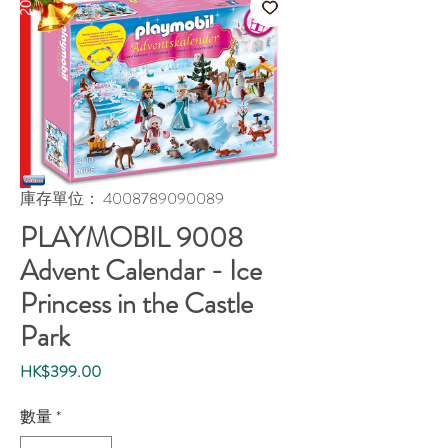
庫存單位： 4008789090089
PLAYMOBIL 9008
Advent Calendar - Ice
Princess in the Castle
Park
價
HK$399.00
格
數量
*