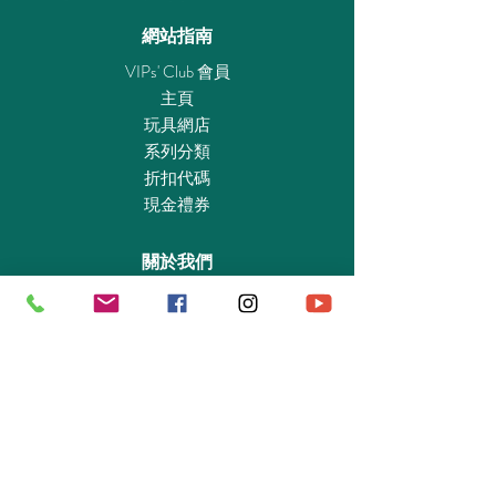
網站指南
VIPs' Club 會員
主頁
玩具網店
系列分類
折扣代碼
現金禮券
關於我們
認識我們
實體專賣店
敎育及慈善機構
商業合作
資料查詢
退貨保證政策