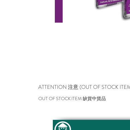
ATTENTION 注意 (OUT OF STOCK I
OUT OF STOCK ITEM 缺貨中貨品