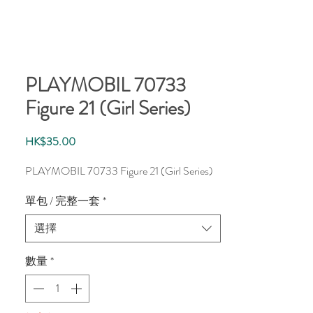
PLAYMOBIL 70733
Figure 21 (Girl Series)
價
HK$35.00
格
PLAYMOBIL 70733 Figure 21 (Girl Series)
單包 / 完整一套
*
選擇
數量
*