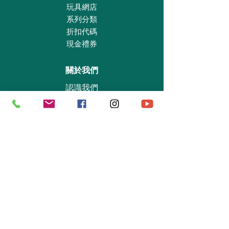
玩具網店
系列分類
折扣代碼
現金禮券
關於我們
認識我們
實體專賣店
敎育及慈善機構
商業合作
資料查詢
退貨保證政策
支付政策
私隱政策
送貨及取貨安排