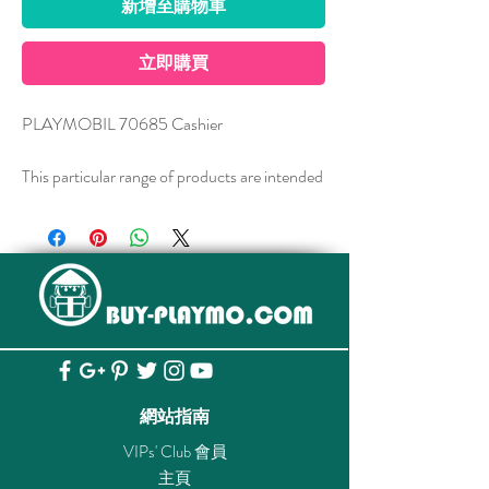
新增至購物車
立即購買
PLAYMOBIL 70685 Cashier
This particular range of products are intended
as accessories and/or additions to existing
PLAYMOBIL sets. The items are supplied in
plastic bags packaging.
此產品為PLAYMOBIL附加配件，貨品均
以塑料袋包裝發售
網站指南
VIPs' Club 會員
主頁