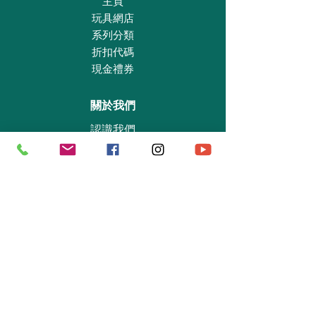
主頁
玩具網店
系列分類
折扣代碼
現金禮券
關於我們
認識我們
實體專賣店
敎育及慈善機構
商業合作
資料查詢
退貨保證政策
支付政策
私隱政策
送貨及取貨安排