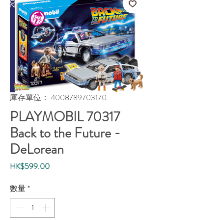
庫存單位： 4008789703170
PLAYMOBIL 70317
Back to the Future -
DeLorean
價
HK$599.00
格
數量
*