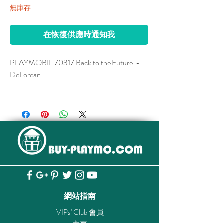
無庫存
在恢復供應時通知我
PLAYMOBIL 70317 Back to the Future -
DeLorean
Figures: 1 Marty McFly, 1 Doc Brown
Animals: 1 Einstein (dog) Accessories: 1
skateboard, 1 camera, 1 remote control, 1
walkie talkie, 1 case, 3 plutonium rods, 1
pantograph
網站指南
VIPs' Club 會員