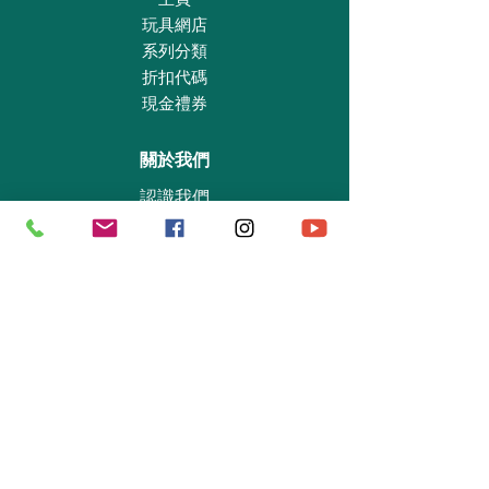
玩具網店
系列分類
折扣代碼
現金禮券
關於我們
認識我們
實體專賣店
敎育及慈善機構
商業合作
資料查詢
退貨保證政策
支付政策
私隱政策
送貨及取貨安排