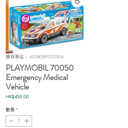
庫存單位： 4008789700506
PLAYMOBIL 70050
Emergency Medical
Vehicle
價
HK$459.00
格
數量
*