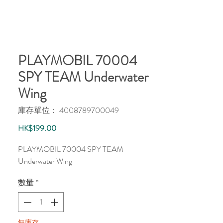
PLAYMOBIL 70004
SPY TEAM Underwater
Wing
庫存單位： 4008789700049
價
HK$199.00
格
PLAYMOBIL 70004 SPY TEAM
Underwater Wing
數量
*
無庫存