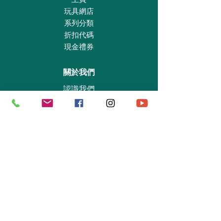
玩具網店
系列分類
折扣代碼
現金禮券
關於我們
認識我們
實體專賣店
敎育及慈善機構
商業合作
資料查詢
退貨保證政策
支付政策
私隱政策
送貨及取貨安排