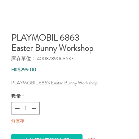
PLAYMOBIL 6863
Easter Bunny Workshop
庫存單位： 4008789068637
價
HK$299.00
格
PLAYMOBIL 6863 Easter Bunny Workshop
數量
*
無庫存