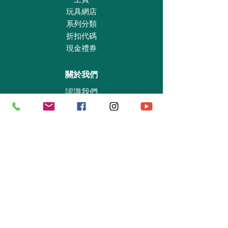
玩具網店
系列分類
折扣代碼
現金禮券
關於我們
認識我們
實體專賣店
敎育及慈善機構
商業合作
資料查詢
退貨保證政策
支付政策
私隱政策
送貨及取貨安排