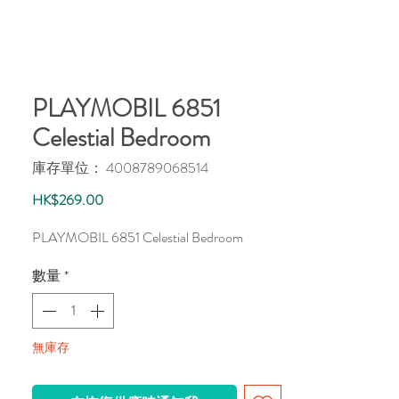
PLAYMOBIL 6851
Celestial Bedroom
庫存單位： 4008789068514
價
HK$269.00
格
PLAYMOBIL 6851 Celestial Bedroom
數量
*
無庫存