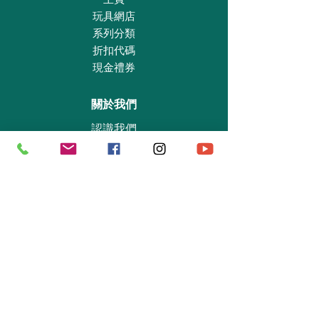
玩具網店
系列分類
折扣代碼
現金禮券
關於我們
認識我們
實體專賣店
敎育及慈善機構
商業合作
資料查詢
退貨保證政策
支付政策
私隱政策
送貨及取貨安排