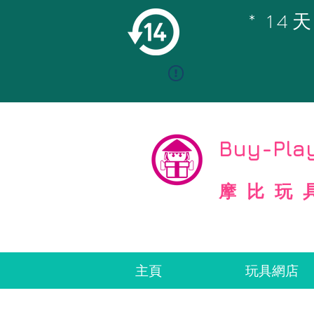
* 1
Buy-Play
摩比玩
主頁
玩具網店