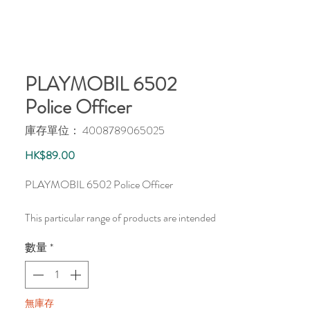
PLAYMOBIL 6502
Police Officer
庫存單位： 4008789065025
價
HK$89.00
格
PLAYMOBIL 6502 Police Officer
This particular range of products are intended
as accessories and/or additions to existing
數量
*
PLAYMOBIL sets. The items are supplied in
plastic bags packaging.
此產品為PLAYMOBIL附加配件，貨品均
無庫存