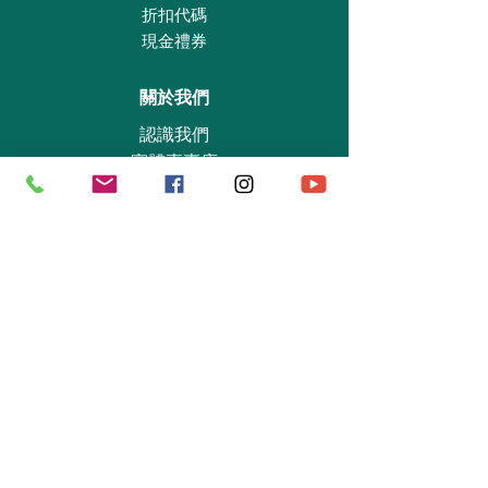
折扣代碼
現金禮券
關於我們
認識我們
實體專賣店
敎育及慈善機構
商業合作
資料查詢
退貨保證政策
支付政策
私隱政策
送貨及取貨安排
手機應用程式