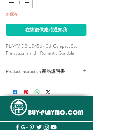
無庫存
在恢復供應時通知我
PLAYMOBIL 5456 40th Compact Set 
Princesses Island + Romantic Gondola
Product Instruction 産品說明書
Download / 下載