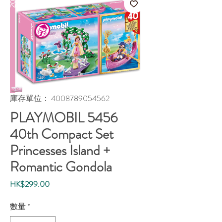
庫存單位： 4008789054562
PLAYMOBIL 5456
40th Compact Set
Princesses Island +
Romantic Gondola
價
HK$299.00
格
數量
*