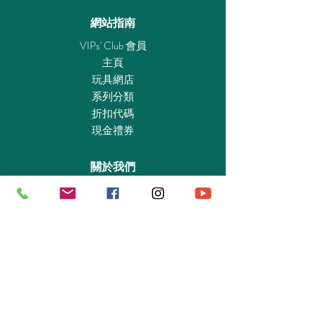
網站指南
VIPs' Club 會員
主頁
玩具網店
系列分類
折扣代碼
現金禮券
關於我們
認識我們
實體專賣店
敎育及慈善機構
商業合作
資料查詢
退貨保證政策