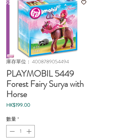
庫存單位： 4008789054494
PLAYMOBIL 5449
Forest Fairy Surya with
Horse
價
HK$199.00
格
數量
*