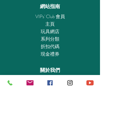
網站指南
VIPs' Club 會員
主頁
玩具網店
系列分類
折扣代碼
現金禮券
關於我們
認識我們
實體專賣店
敎育及慈善機構
商業合作
資料查詢
退貨保證政策
支付政策