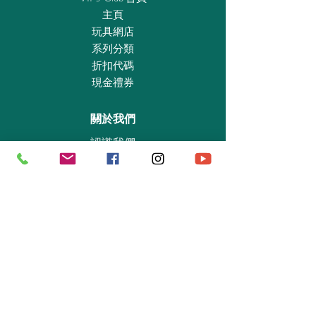
主頁
玩具網店
系列分類
折扣代碼
現金禮券
關於我們
認識我們
實體專賣店
敎育及慈善機構
商業合作
資料查詢
退貨保證政策
支付政策
私隱政策
送貨及取貨安排