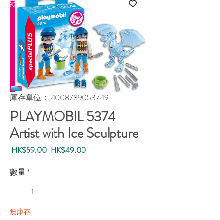
庫存單位： 4008789053749
PLAYMOBIL 5374
Artist with Ice Sculpture
一
促
 HK$59.00 
HK$49.00
般
銷
價
價
數量
*
格
格
無庫存