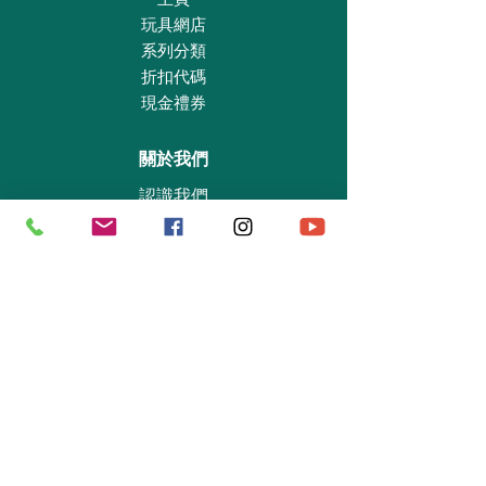
玩具網店
系列分類
折扣代碼
現金禮券
關於我們
認識我們
實體專賣店
敎育及慈善機構
商業合作
資料查詢
退貨保證政策
支付政策
私隱政策
送貨及取貨安排