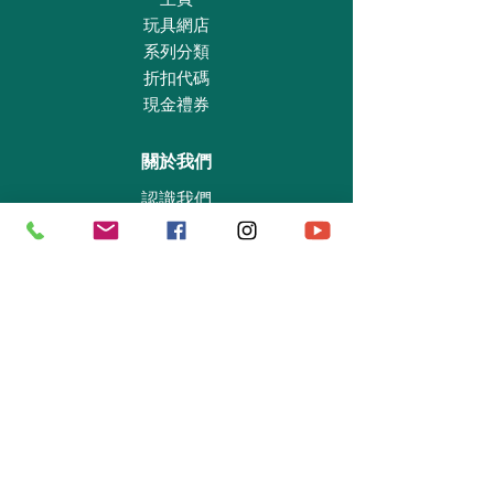
玩具網店
系列分類
折扣代碼
現金禮券
關於我們
認識我們
實體專賣店
敎育及慈善機構
商業合作
資料查詢
退貨保證政策
支付政策
私隱政策
送貨及取貨安排