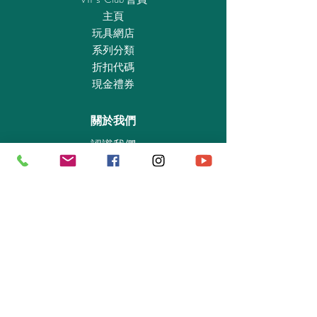
主頁
玩具網店
系列分類
折扣代碼
現金禮券
關於我們
認識我們
實體專賣店
敎育及慈善機構
商業合作
資料查詢
退貨保證政策
支付政策
私隱政策
送貨及取貨安排