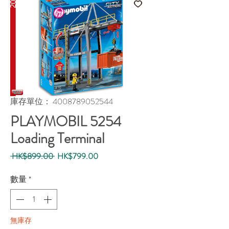
庫存單位： 4008789052544
PLAYMOBIL 5254
Loading Terminal
一
促
 HK$899.00 
HK$799.00
般
銷
價
價
數量
*
格
格
無庫存