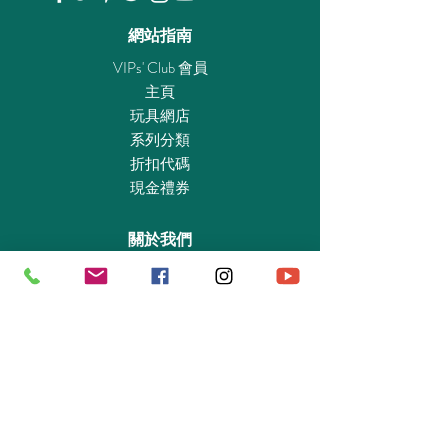
Radio
査
網站指南
Controlled
閲
Underwater
VIPs' Club 會員
Motor 船
主頁
艇遥控器
玩具網店
及附加配
系列分類
件
折扣代碼
現金禮券
4008789051592
5159 /
View
4008789073501
7350
查
關於我們
Underwater
閲
認識我們
Motor 水
實體專賣店
底馬達
敎育及慈善機構
商業合作
資料查詢
退貨保證政策