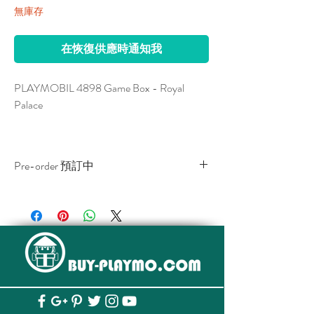
無庫存
在恢復供應時通知我
PLAYMOBIL 4898 Game Box - Royal
Palace
Pre-order 預訂中
The lockable box includes a king's throne
room and dressing room with pretty change
The item is only for pre-ordering and the
clothes and accessories for the
stocks shall arrive in our shop 15 - 20
queen. Measurements: 32 x 11 x 24 cm.
days after your order is placed.
該貨品為預訂貨品,貨品一般於客户下訂
單及付款的日期後的15至20個工作天內
送抵香港