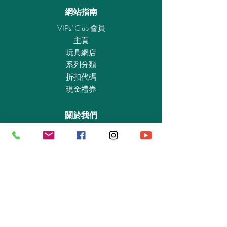
網站指南
VIPs' Club 會員
主頁
玩具網店
系列分類
折扣代碼
現金禮券
關於我們
認識我們
實體專賣店
敎育及慈善機構
商業合作
資料查詢
退貨保證政策
支付政策